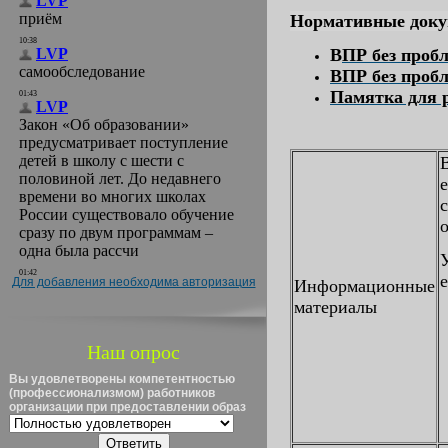
Нормативные доку
В
ПР без проб
ВПР без пробл
Памятка для 
Для добавления необходима авторизация
Информационные
материалы
Наш опрос
Вы удовлетворены компетентностью
(профессионализмом) работников
организации при предоставлении образ