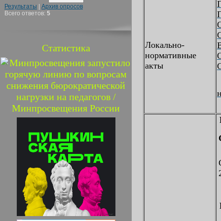
Результаты
|
Архив опросов
Всего ответов:
5
Локально-
Статистика
нормативные
акты