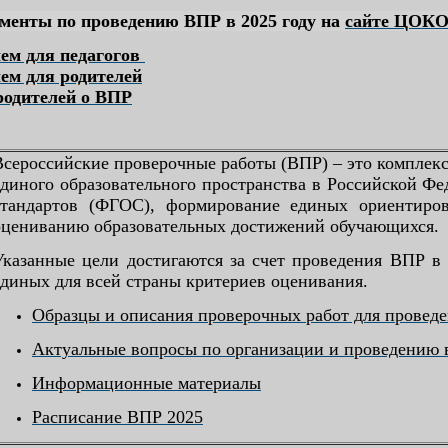
менты по проведению ВПР в 2025 году на
сайте ЦОК
лем для педагогов
ем для родителей
родителей о ВПР
Всероссийские проверочные работы (ВПР) – это комплекс
единого образовательного пространства в Российской Ф
стандартов (ФГОС), формирование единых ориентиров
оцениванию образовательных достижений обучающихся.
Ука
занные цели достигаются за счет проведения ВПР в 
единых для всей страны критериев оценивания.
Образцы и описания проверочных работ для проведе
Актуальные вопросы по организации и проведению 
Информационные материалы
Расписание ВПР 2025