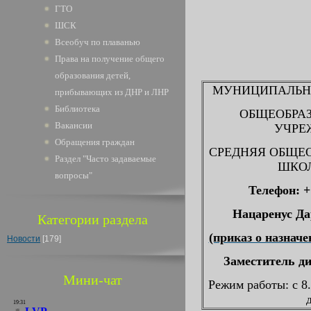
ГТО
ШСК
Всеобуч по плаванью
Права на получение общего
образования детей,
МУНИЦИПАЛЬН
прибывающих из ДНР и ЛНР
Библиотека
ОБЩЕОБРА
Вакансии
УЧРЕ
Обращения граждан
СРЕДНЯЯ ОБЩЕ
Раздел "Часто задаваемые
ШКОЛ
вопросы"
Телефон: +
Нацаренус Да
Категории раздела
(приказ о назначе
Новости
[179]
Заместитель д
Мини-чат
Режим работы: с 8.