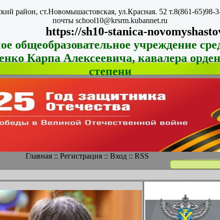
ий район, ст.Новомышастовская, ул.Красная. 52 т.8(861-65)98-3
почты school10@krsrm.kubannet.ru
https://sh10-stanica-novomyshasto
е общеобразовательное учреждение сре
енко Карпа Алексеевича,
кавалера орде
степени
Главная
::
Регистрация
::
Вход
::
RSS