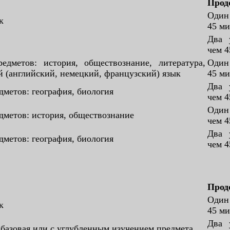
Прод
Один
к
45 м
Два 
чем 
едметов: история, обществознание, литература,
Один
 (английский, немецкий, французский) язык
45 м
Два 
дметов: география, биология
чем 
Один
дметов: история, обществознание
чем 4
Два 
дметов: география, биология
чем 
Прод
Один
к
45 м
Два 
базовая или с углубленным изучением предмета