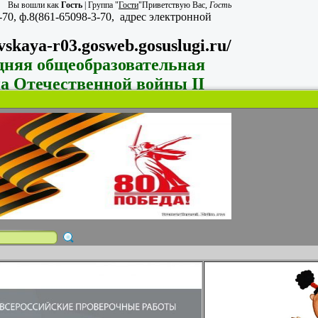
Вы вошли как
Гость
|
Группа
"
Гости
"
Приветствую Вас
,
Гость
-70, ф.8(861-65098-3-70,
адрес электронной
vskaya-r03.gosweb.gosuslugi.ru/
дняя общеобразовательная
на Отечественной войны II