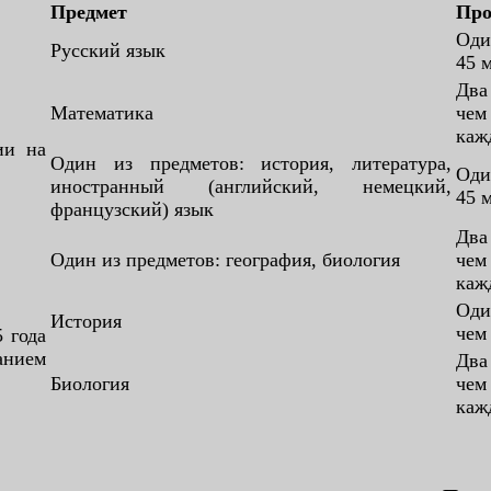
Предмет
Про
Оди
Русский язык
45 
Два
Математика
че
каж
ии на
Один из предметов: история, литература,
Оди
иностранный (английский, немецкий,
45 
французский) язык
Два
Один из предметов: география, биология
че
каж
Оди
История
чем
5 года
анием
Два
Биология
че
каж